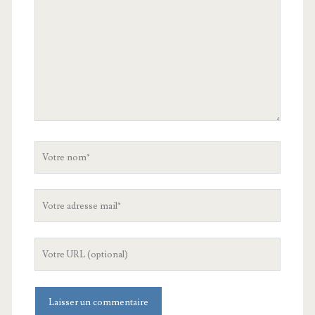
Votre
nom
Votre
adresse
mail
L'URL
de
votre
site