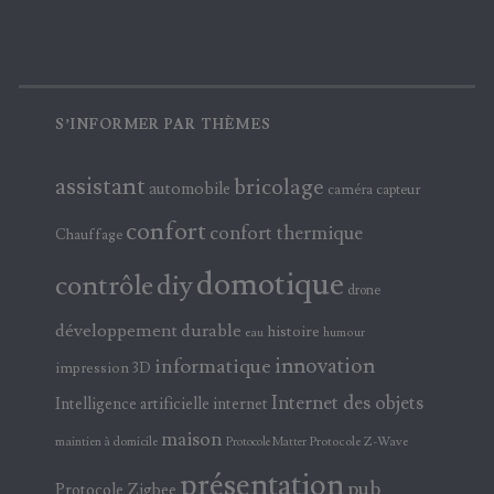
S’INFORMER PAR THÈMES
assistant
bricolage
automobile
caméra
capteur
confort
confort thermique
Chauffage
domotique
contrôle
diy
drone
développement durable
histoire
eau
humour
innovation
informatique
impression 3D
Internet des objets
Intelligence artificielle
internet
maison
maintien à domicile
Protocole Z-Wave
Protocole Matter
présentation
pub
Protocole Zigbee