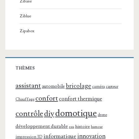
Zibase
Ziblue
Zipabox
THÈMES
assistant
bricolage
automobile
caméra
capteur
confort
confort thermique
Chauffage
domotique
contrôle
diy
drone
développement durable
histoire
eau
humour
innovation
informatique
impression 3D