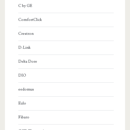
C by GE
ComfortClick
Crestron
D-Link
Delta Dore
DIO
eedomus
Ezlo
Fibaro