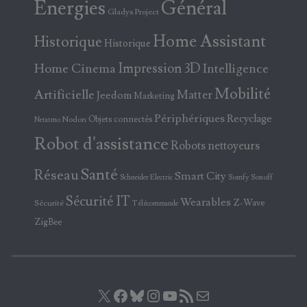
Energies
Général
Gladys Project
Home Assistant
Historique
Historique
Home Cinema
Impression 3D
Intelligence
Mobilité
Artificielle
Matter
Jeedom
Marketing
Périphériques
Recyclage
Objets connectés
Nodon
Netatmo
Robot d'assistance
Robots nettoyeurs
Santé
Réseau
Smart City
Somfy
Sonoff
Schneider Electric
Sécurité IT
Wearables
Z-Wave
Sécurité
Télécommande
ZigBee
X
Facebook
Bluesky
Instagram
YouTube
Flux RSS
E-mail