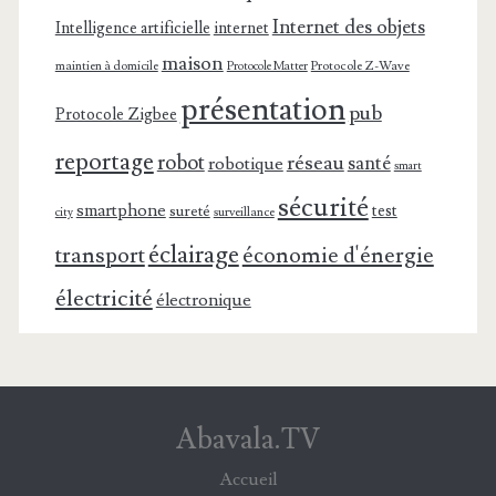
Internet des objets
Intelligence artificielle
internet
maison
maintien à domicile
Protocole Z-Wave
Protocole Matter
présentation
pub
Protocole Zigbee
reportage
robot
réseau
santé
robotique
smart
sécurité
smartphone
test
sureté
surveillance
city
éclairage
transport
économie d'énergie
électricité
électronique
Abavala.TV
Accueil