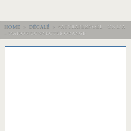
HOME
>
DÉCALÉ
>
#ATTRAPEZNOËL – ON L’A
– MAISON CONNECTÉE ORANGE