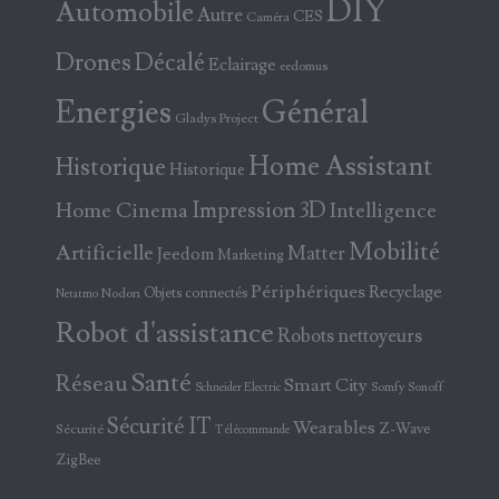
DIY
Automobile
Autre
CES
Caméra
Drones
Décalé
Eclairage
eedomus
Energies
Général
Gladys Project
Home Assistant
Historique
Historique
Home Cinema
Impression 3D
Intelligence
Mobilité
Artificielle
Matter
Jeedom
Marketing
Périphériques
Recyclage
Objets connectés
Nodon
Netatmo
Robot d'assistance
Robots nettoyeurs
Santé
Réseau
Smart City
Somfy
Sonoff
Schneider Electric
Sécurité IT
Wearables
Z-Wave
Sécurité
Télécommande
ZigBee