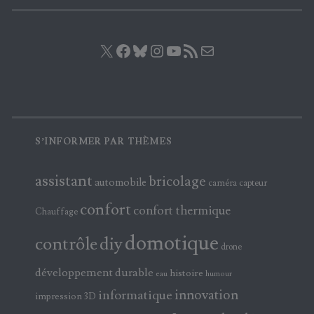
X
Facebook
Bluesky
Instagram
YouTube
Flux RSS
E-mail
S’INFORMER PAR THÈMES
assistant
bricolage
automobile
caméra
capteur
confort
confort thermique
Chauffage
domotique
contrôle
diy
drone
développement durable
histoire
eau
humour
innovation
informatique
impression 3D