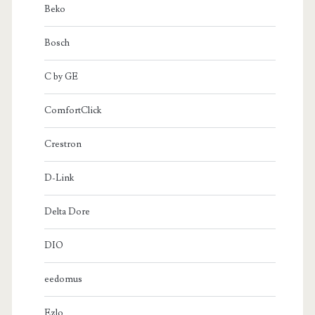
Beko
Bosch
C by GE
ComfortClick
Crestron
D-Link
Delta Dore
DIO
eedomus
Ezlo