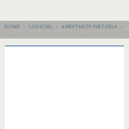
HOME
>
LOGICIEL
>
ASSISTANTS VIRTUELS
>
ALEXA, LA VOIX D’AMAZON, PERD… SA VOIX