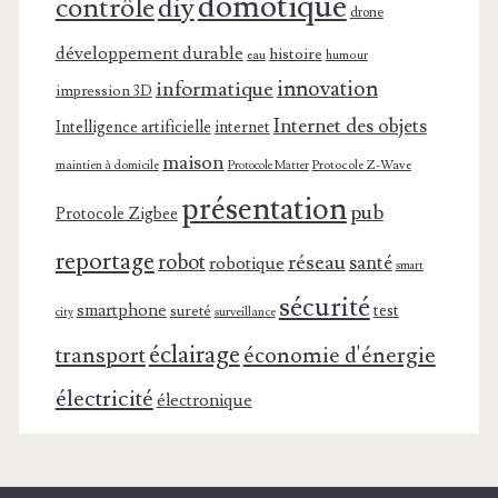
domotique
contrôle
diy
drone
développement durable
histoire
eau
humour
innovation
informatique
impression 3D
Internet des objets
Intelligence artificielle
internet
maison
maintien à domicile
Protocole Z-Wave
Protocole Matter
présentation
pub
Protocole Zigbee
reportage
robot
réseau
santé
robotique
smart
sécurité
smartphone
test
sureté
surveillance
city
éclairage
transport
économie d'énergie
électricité
électronique