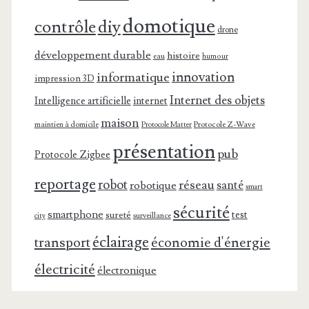
domotique
contrôle
diy
drone
développement durable
histoire
eau
humour
innovation
informatique
impression 3D
Internet des objets
Intelligence artificielle
internet
maison
maintien à domicile
Protocole Z-Wave
Protocole Matter
présentation
pub
Protocole Zigbee
reportage
robot
réseau
santé
robotique
smart
sécurité
smartphone
test
sureté
surveillance
city
éclairage
transport
économie d'énergie
électricité
électronique