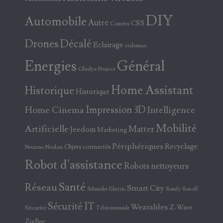
DIY
Automobile
Autre
CES
Caméra
Drones
Décalé
Eclairage
eedomus
Energies
Général
Gladys Project
Home Assistant
Historique
Historique
Home Cinema
Impression 3D
Intelligence
Mobilité
Artificielle
Matter
Jeedom
Marketing
Périphériques
Recyclage
Objets connectés
Nodon
Netatmo
Robot d'assistance
Robots nettoyeurs
Santé
Réseau
Smart City
Somfy
Sonoff
Schneider Electric
Sécurité IT
Wearables
Z-Wave
Sécurité
Télécommande
ZigBee