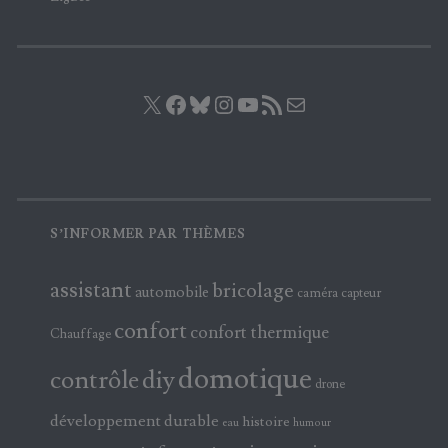
X
Facebook
Bluesky
Instagram
YouTube
Flux RSS
E-mail
S’INFORMER PAR THÈMES
assistant
bricolage
automobile
caméra
capteur
confort
confort thermique
Chauffage
domotique
contrôle
diy
drone
développement durable
histoire
eau
humour