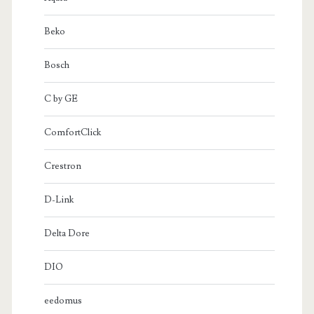
Beko
Bosch
C by GE
ComfortClick
Crestron
D-Link
Delta Dore
DIO
eedomus