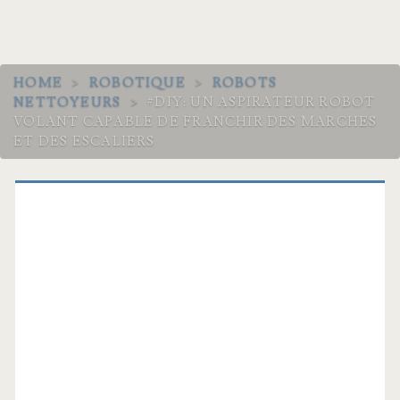
HOME
>
ROBOTIQUE
>
ROBOTS
NETTOYEURS
>
#DIY: UN ASPIRATEUR ROBOT
VOLANT CAPABLE DE FRANCHIR DES MARCHES
ET DES ESCALIERS