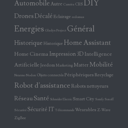
DIY
Automobile
Autre
CES
Caméra
Drones
Décalé
Eclairage
eedomus
Energies
Général
Gladys Project
Home Assistant
Historique
Historique
Home Cinema
Impression 3D
Intelligence
Mobilité
Artificielle
Matter
Jeedom
Marketing
Périphériques
Recyclage
Objets connectés
Nodon
Netatmo
Robot d'assistance
Robots nettoyeurs
Santé
Réseau
Smart City
Somfy
Sonoff
Schneider Electric
Sécurité IT
Wearables
Z-Wave
Sécurité
Télécommande
ZigBee