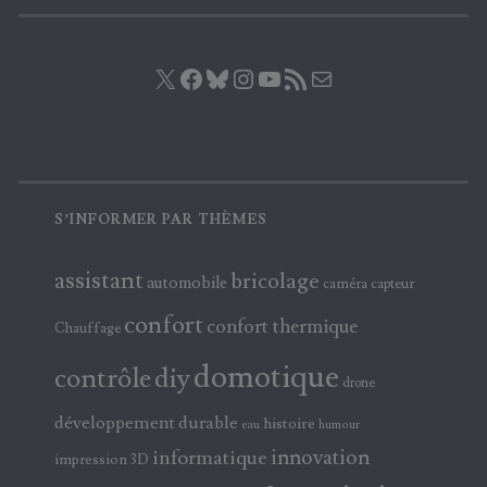
X
Facebook
Bluesky
Instagram
YouTube
Flux RSS
E-mail
S’INFORMER PAR THÈMES
assistant
bricolage
automobile
caméra
capteur
confort
confort thermique
Chauffage
domotique
contrôle
diy
drone
développement durable
histoire
eau
humour
innovation
informatique
impression 3D