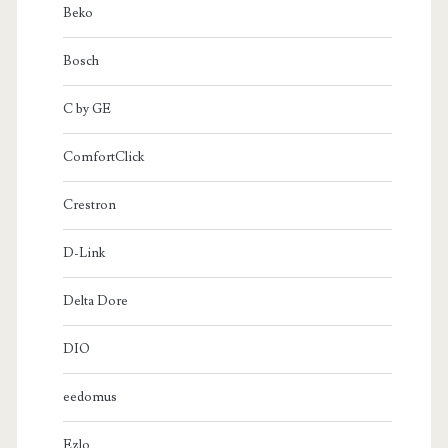
Beko
Bosch
C by GE
ComfortClick
Crestron
D-Link
Delta Dore
DIO
eedomus
Ezlo