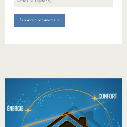
de
votre
site
Barre
latérale
principale