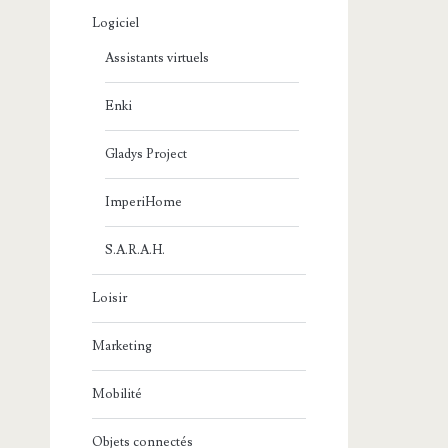
Logiciel
Assistants virtuels
Enki
Gladys Project
ImperiHome
S.A.R.A.H.
Loisir
Marketing
Mobilité
Objets connectés