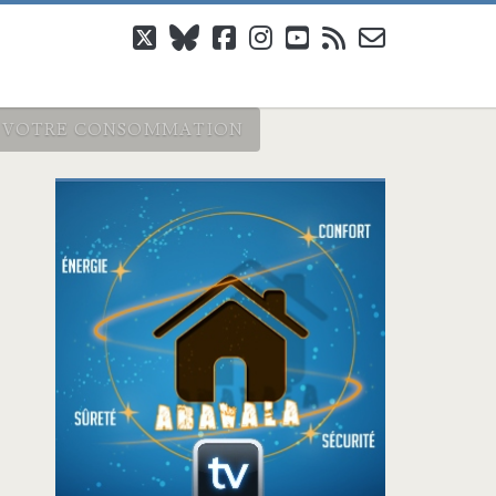
twitter
bluesky
facebook
instagram
youtube
rss
email-
form
SER VOTRE CONSOMMATION
Barre
latérale
principale