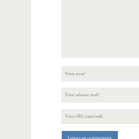
commentaire
Votre
nom
Votre
adresse
mail
L'URL
de
votre
site