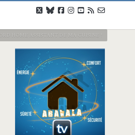
twitter
bluesky
facebook
instagram
youtube
rss
email-
form
ORD HOME ASSISTANT DE MA CUISINE !
Barre
latérale
principale