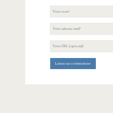
Votre
nom
Votre
adresse
mail
L'URL
de
votre
site