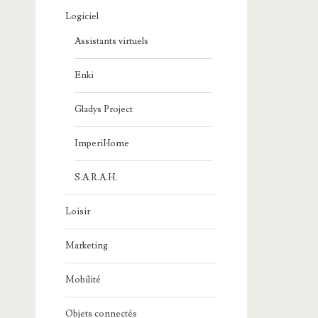
Logiciel
Assistants virtuels
Enki
Gladys Project
ImperiHome
S.A.R.A.H.
Loisir
Marketing
Mobilité
Objets connectés