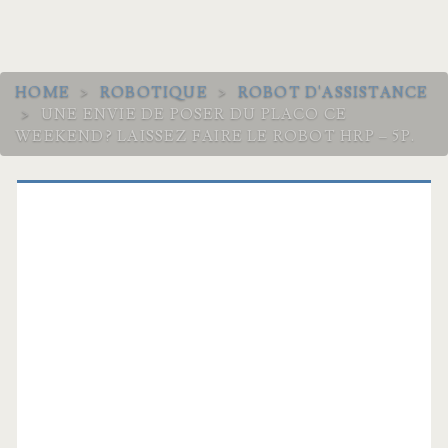
HOME
>
ROBOTIQUE
>
ROBOT D'ASSISTANCE
>
UNE ENVIE DE POSER DU PLACO CE
WEEKEND? LAISSEZ FAIRE LE ROBOT HRP – 5P.