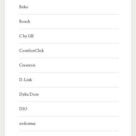
Beko
Bosch
C by GE
ComfortClick
Crestron
D-Link
Delta Dore
DIO
eedomus