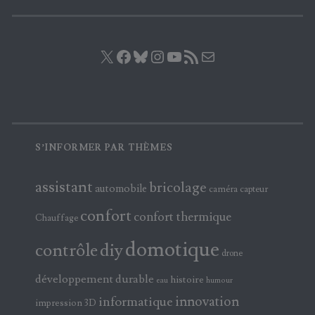
X
Facebook
Bluesky
Instagram
YouTube
Flux RSS
E-mail
S’INFORMER PAR THÈMES
assistant
bricolage
automobile
caméra
capteur
confort
confort thermique
Chauffage
domotique
contrôle
diy
drone
développement durable
histoire
eau
humour
innovation
informatique
impression 3D