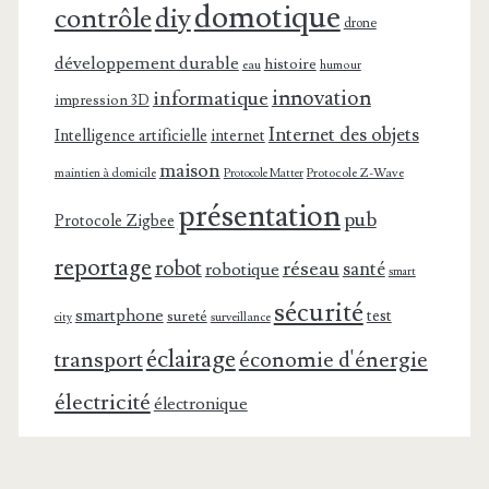
domotique
contrôle
diy
drone
développement durable
histoire
eau
humour
innovation
informatique
impression 3D
Internet des objets
Intelligence artificielle
internet
maison
maintien à domicile
Protocole Z-Wave
Protocole Matter
présentation
pub
Protocole Zigbee
reportage
robot
réseau
santé
robotique
smart
sécurité
smartphone
test
sureté
surveillance
city
éclairage
transport
économie d'énergie
électricité
électronique