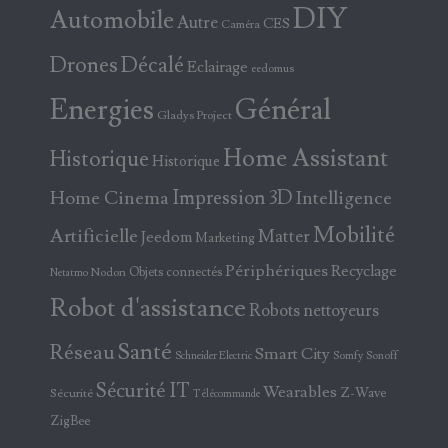
DIY
Automobile
Autre
CES
Caméra
Drones
Décalé
Eclairage
eedomus
Energies
Général
Gladys Project
Home Assistant
Historique
Historique
Home Cinema
Impression 3D
Intelligence
Mobilité
Artificielle
Matter
Jeedom
Marketing
Périphériques
Recyclage
Objets connectés
Nodon
Netatmo
Robot d'assistance
Robots nettoyeurs
Santé
Réseau
Smart City
Somfy
Sonoff
Schneider Electric
Sécurité IT
Wearables
Z-Wave
Sécurité
Télécommande
ZigBee