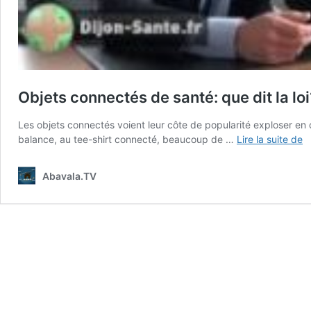
Objets connectés de santé: que dit la loi
Les objets connectés voient leur côte de popularité exploser en 
O
balance, au tee-shirt connecté, beaucoup de …
Lire la suite de
c
d
Abavala.TV
s
q
di
la
lo